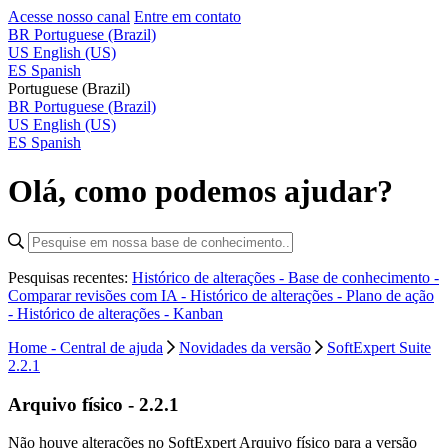
Acesse nosso canal
Entre em contato
BR
Portuguese (Brazil)
US
English (US)
ES
Spanish
Portuguese (Brazil)
BR
Portuguese (Brazil)
US
English (US)
ES
Spanish
Olá, como podemos ajudar?
Pesquisas recentes:
Histórico de alterações - Base de conhecimento -
Comparar revisões com IA -
Histórico de alterações - Plano de ação
-
Histórico de alterações - Kanban
Home - Central de ajuda
Novidades da versão
SoftExpert Suite
2.2.1
Arquivo físico - 2.2.1
Não houve alterações no SoftExpert Arquivo físico para a versão