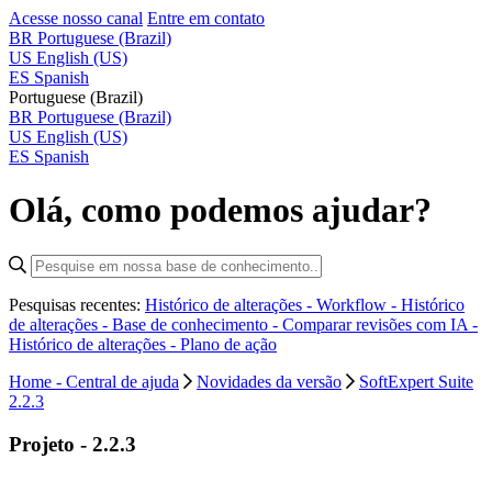
Acesse nosso canal
Entre em contato
BR
Portuguese (Brazil)
US
English (US)
ES
Spanish
Portuguese (Brazil)
BR
Portuguese (Brazil)
US
English (US)
ES
Spanish
Olá, como podemos ajudar?
Pesquisas recentes:
Histórico de alterações - Workflow -
Histórico
de alterações - Base de conhecimento -
Comparar revisões com IA -
Histórico de alterações - Plano de ação
Home - Central de ajuda
Novidades da versão
SoftExpert Suite
2.2.3
Projeto - 2.2.3