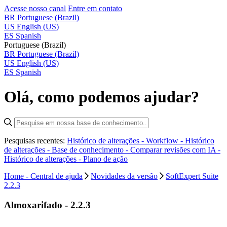
Acesse nosso canal
Entre em contato
BR
Portuguese (Brazil)
US
English (US)
ES
Spanish
Portuguese (Brazil)
BR
Portuguese (Brazil)
US
English (US)
ES
Spanish
Olá, como podemos ajudar?
Pesquisas recentes:
Histórico de alterações - Workflow -
Histórico
de alterações - Base de conhecimento -
Comparar revisões com IA -
Histórico de alterações - Plano de ação
Home - Central de ajuda
Novidades da versão
SoftExpert Suite
2.2.3
Almoxarifado - 2.2.3