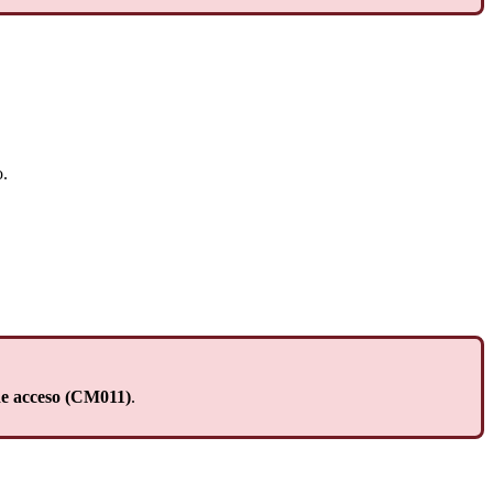
o.
e acceso (CM011)
.