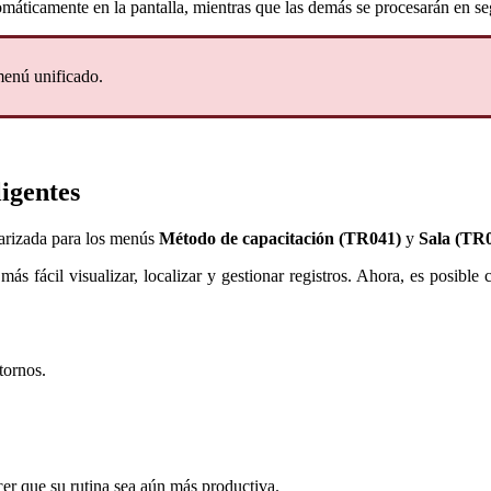
omáticamente en la pantalla, mientras que las demás se procesarán en seg
 menú unificado.
ligentes
darizada para los menús
Método de capacitación (TR041)
y
Sala (TR
ás fácil visualizar, localizar y gestionar registros. Ahora, es posible 
tornos.
cer que su rutina sea aún más productiva.