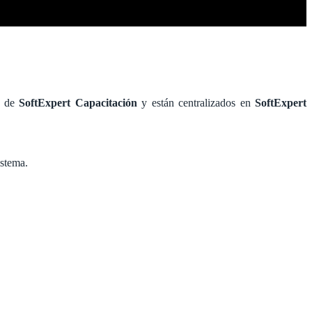
s de
SoftExpert Capacitación
y están centralizados en
SoftExpert
istema.