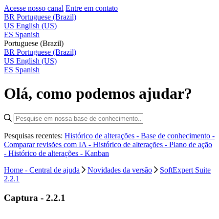
Acesse nosso canal
Entre em contato
BR
Portuguese (Brazil)
US
English (US)
ES
Spanish
Portuguese (Brazil)
BR
Portuguese (Brazil)
US
English (US)
ES
Spanish
Olá, como podemos ajudar?
Pesquisas recentes:
Histórico de alterações - Base de conhecimento -
Comparar revisões com IA -
Histórico de alterações - Plano de ação
-
Histórico de alterações - Kanban
Home - Central de ajuda
Novidades da versão
SoftExpert Suite
2.2.1
Captura - 2.2.1