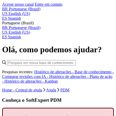
Acesse nosso canal
Entre em contato
BR
Portuguese (Brazil)
US
English (US)
ES
Spanish
Portuguese (Brazil)
BR
Portuguese (Brazil)
US
English (US)
ES
Spanish
Olá, como podemos ajudar?
Pesquisas recentes:
Histórico de alterações - Base de conhecimento -
Comparar revisões com IA -
Histórico de alterações - Plano de ação
-
Histórico de alterações - Kanban
Home - Central de ajuda
Ajuda
PDM
Conheça o SoftExpert PDM