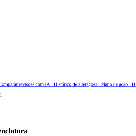
Comparar revisões com IA -
Histórico de alterações - Plano de ação -
Hi
.1
enclatura