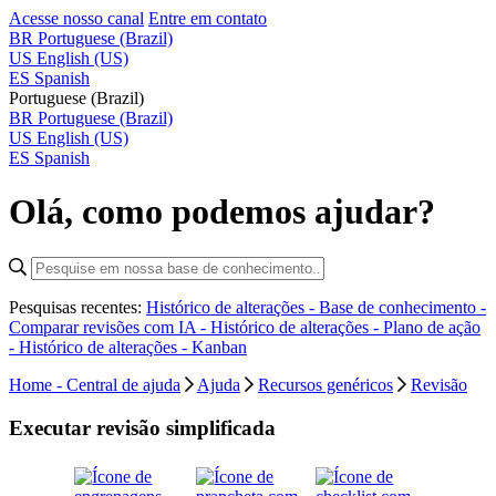
Acesse nosso canal
Entre em contato
BR
Portuguese (Brazil)
US
English (US)
ES
Spanish
Portuguese (Brazil)
BR
Portuguese (Brazil)
US
English (US)
ES
Spanish
Olá, como podemos ajudar?
Pesquisas recentes:
Histórico de alterações - Base de conhecimento -
Comparar revisões com IA -
Histórico de alterações - Plano de ação
-
Histórico de alterações - Kanban
Home - Central de ajuda
Ajuda
Recursos genéricos
Revisão
Executar revisão simplificada