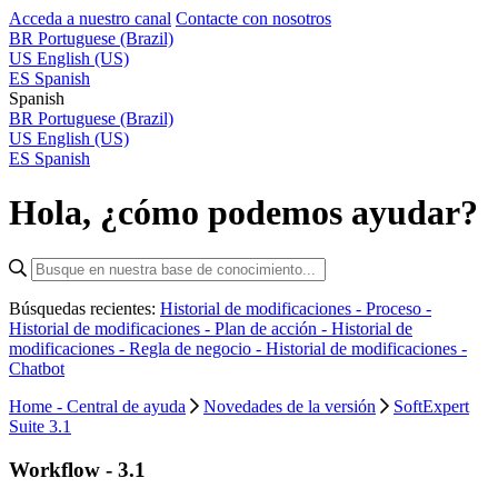
Acceda a nuestro canal
Contacte con nosotros
BR
Portuguese (Brazil)
US
English (US)
ES
Spanish
Spanish
BR
Portuguese (Brazil)
US
English (US)
ES
Spanish
Hola, ¿cómo podemos ayudar?
Búsquedas recientes:
Historial de modificaciones - Proceso -
Historial de modificaciones - Plan de acción -
Historial de
modificaciones - Regla de negocio -
Historial de modificaciones -
Chatbot
Home - Central de ayuda
Novedades de la versión
SoftExpert
Suite 3.1
Workflow - 3.1