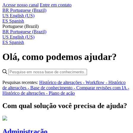
Acesse nosso canal
Entre em contato
BR
Portuguese (Brazil)
US
English (US)
ES
Spanish
Portuguese (Brazil)
BR
Portuguese (Brazil)
US
English (US)
ES
Spanish
Olá, como podemos ajudar?
Pesquisas recentes:
Histórico de alterações - Workflow -
Histórico
de alterações - Base de conhecimento -
Comparar revisões com IA -
Histórico de alterações - Plano de ação
Com qual solução você precisa de ajuda?
Administração