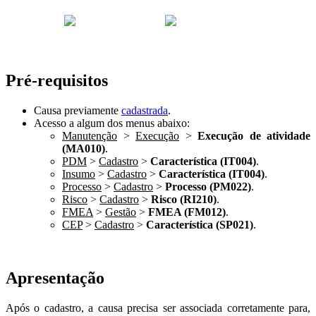
Pré-requisitos
Causa previamente
cadastrada
.
Acesso a algum dos menus abaixo:
Manutenção
>
Execução
>
Execução de atividade
(MA010)
.
PDM
>
Cadastro
>
Característica (IT004)
.
Insumo
>
Cadastro
>
Característica (IT004)
.
Processo
>
Cadastro
>
Processo (PM022)
.
Risco
>
Cadastro
>
Risco (RI210)
.
FMEA
>
Gestão
>
FMEA (FM012)
.
CEP
>
Cadastro
>
Característica (SP021)
.
Apresentação
Após o cadastro, a causa precisa ser associada corretamente para,