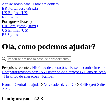
Acesse nosso canal
Entre em contato
BR
Portuguese (Brazil)
US
English (US)
ES
Spanish
Portuguese (Brazil)
BR
Portuguese (Brazil)
US
English (US)
ES
Spanish
Olá, como podemos ajudar?
Pesquisas recentes:
Histórico de alterações - Base de conhecimento -
Comparar revisões com IA -
Histórico de alterações - Plano de ação
-
Histórico de alterações - Kanban
Home - Central de ajuda
Novidades da versão
SoftExpert Suite
2.2.3
Configuração - 2.2.3